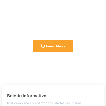
DESEAS AGENDAR CITA
Es simple clic en
Llamar Ahora
y te atenderemos con gusto
para poder agendarte una reunión y realizar diversas consultas.
!Que esperas!
Llamar Ahora
Boletín Informativo
Nos complace compartir con ustedes las últimas